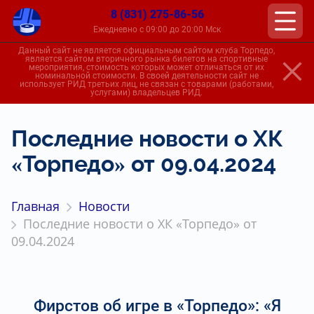
8 (831) 275-86-56
Ежедневно с 09:00 до 20:00 Мск
Данный сайт не является официальным сайтом клуба Торпедо,
является сайтом вторичного рынка билетов на спортивные
мероприятия, стоимость которых может отличаться от их
номинальной стоимости. В своей деятельности сайт не
использует РИД третьих лиц, не связан с товарами (работами,
услугами) владельцев РИД.
Последние новости о ХК
«Торпедо» от 09.04.2024
Главная
Новости
Последние новости о ХК «Торпедо» от
09.04.2024
Фирстов об игре в «Торпедо»: «Я