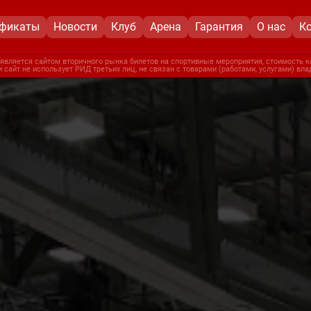
ификаты
Новости
Клуб
Арена
Гарантия
О нас
К
является сайтом вторичного рынка билетов на спортивные мероприятия, стоимость к
 сайт не использует РИД третьих лиц, не связан с товарами (работами, услугами) вл