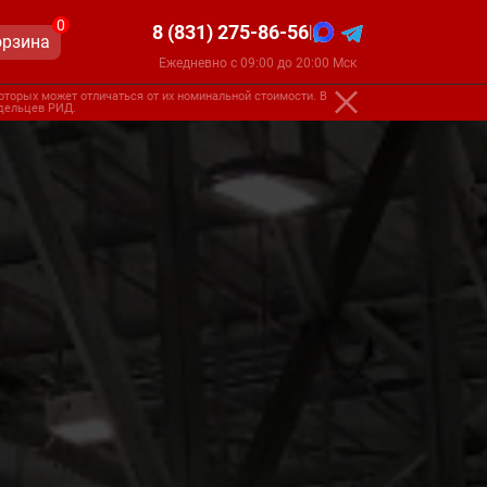
0
8 (831) 275-86-56
|
орзина
Ежедневно с 09:00 до 20:00 Мск
оторых может отличаться от их номинальной стоимости. В
адельцев РИД.