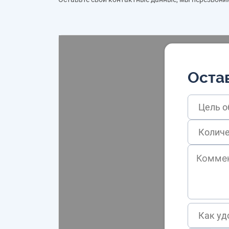
Остав
Цель 
Как уд