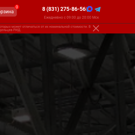
0
8 (831) 275-86-56
|
орзина
Ежедневно с 09:00 до 20:00 Мск
оторых может отличаться от их номинальной стоимости. В
адельцев РИД.