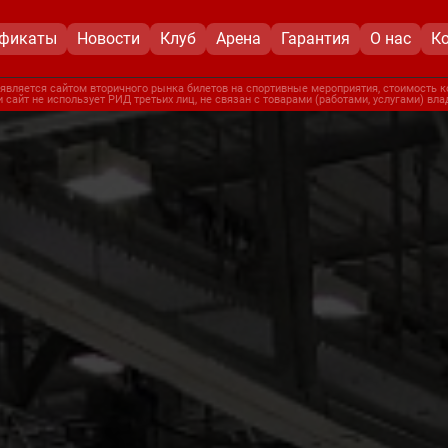
ификаты
Новости
Клуб
Арена
Гарантия
О нас
К
является сайтом вторичного рынка билетов на спортивные мероприятия, стоимость к
 сайт не использует РИД третьих лиц, не связан с товарами (работами, услугами) вл