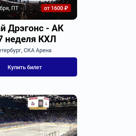
бря, ПТ
от 1600 ₽
й Дрэгонс - АК
 7 неделя КХЛ
етербург, СКА Арена
Купить билет