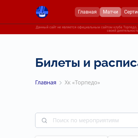
Главная
Матчи
Серт
Данный сайт не является официальным сайтом клуба Торпедо, 
своей деятельности
Билеты и распис
Главная
Хк «Торпедо»