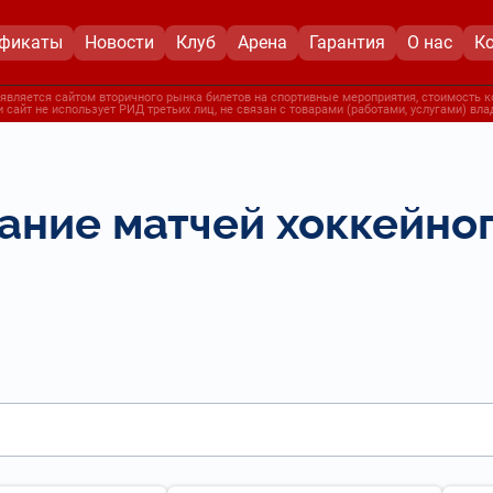
ификаты
Новости
Клуб
Арена
Гарантия
О нас
К
является сайтом вторичного рынка билетов на спортивные мероприятия, стоимость к
 сайт не использует РИД третьих лиц, не связан с товарами (работами, услугами) вл
ание матчей хоккейног