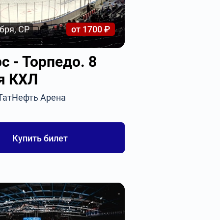
бря, СР
от 1700 ₽
с - Торпедо. 8
я КХЛ
 ТатНефть Арена
Купить билет