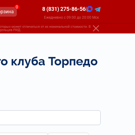
0
8 (831) 275-86-56
|
орзина
Ежедневно с 09:00 до 20:00 Мск
оторых может отличаться от их номинальной стоимости. В
адельцев РИД.
о клуба Торпедо