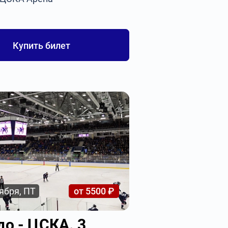
Купить билет
ября, ПТ
от 5500 ₽
до - ЦСКА. 3