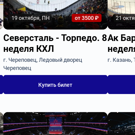
19 октября, ПН
от 3500 ₽
21 октя
Северсталь - Торпедо. 8
Ак Бар
неделя КХЛ
недел
г. Череповец, Ледовый дворец
г. Казань,
Череповец
Купить билет