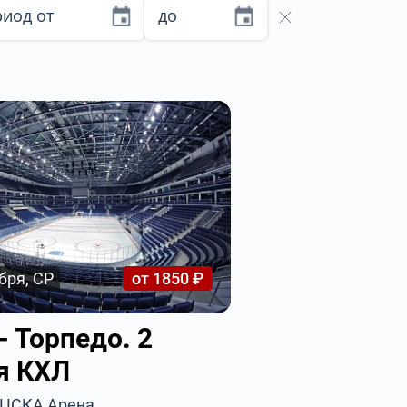
иод от
до
бря, СР
от 1850 ₽
- Торпедо. 2
я КХЛ
, ЦСКА Арена