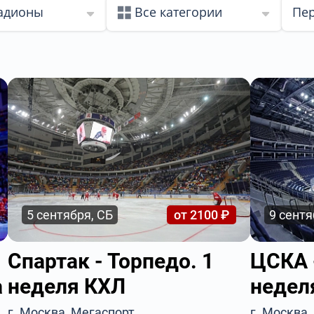
тадионы
Все категории
Пер
5 сентября, СБ
от 2100 ₽
9 сентя
Спартак - Торпедо. 1
ЦСКА 
а
неделя КХЛ
недел
г. Москва, Мегаспорт
г. Москва