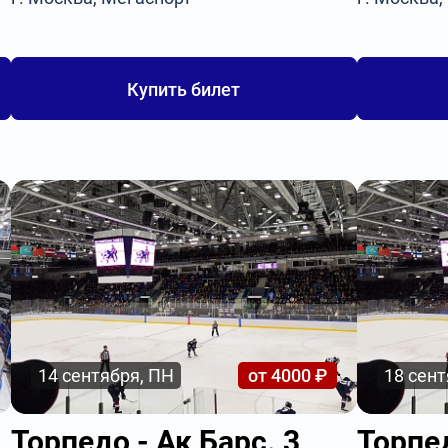
Купить билет
14 сентября, ПН
от 4000 ₽
18 сент
Торпедо - Ак Барс. 3
Торпе